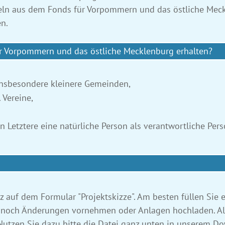
ln aus dem Fonds für Vorpommern und das östliche Meckl
n.
r Vorpommern und das östliche Mecklenburg erhalten?
 insbesondere kleinere Gemeinden,
. Vereine,
rn Letztere eine natürliche Person als verantwortliche Pe
z auf dem Formular "Projektskizze". Am besten füllen Sie 
noch Änderungen vornehmen oder Anlagen hochladen. Alter
Nutzen Sie dazu bitte die Datei ganz unten in unserem D