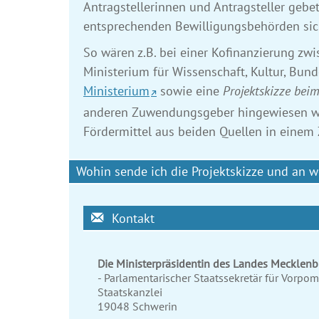
Antragstellerinnen und Antragsteller gebe
entsprechenden Bewilligungs­behörden sic
So wären z.B. bei einer Kofinanzierung z
Ministerium für Wissenschaft, Kultur, Bun
Ministerium
sowie eine
Projektskizze bei
anderen Zuwendungsgeber hingewiesen wir
Fördermittel aus beiden Quellen in einem
Wohin sende ich die Projektskizze und an 
Kontakt
Die Ministerpräsidentin des Landes Meckle
- Parlamentarischer Staatssekretär für Vorp
Staatskanzlei
19048
Schwerin